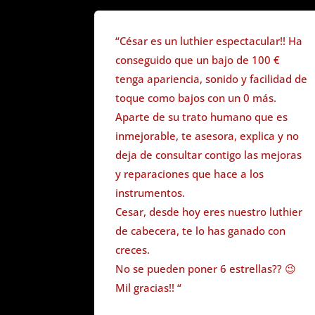
“
César es un luthier espectacular!! Ha
conseguido que un bajo de 100 €
tenga apariencia, sonido y facilidad de
toque como bajos con un 0 más.
Aparte de su trato humano que es
inmejorable, te asesora, explica y no
deja de consultar contigo las mejoras
y reparaciones que hace a los
instrumentos.
Cesar, desde hoy eres nuestro luthier
de cabecera, te lo has ganado con
creces.
No se pueden poner 6 estrellas?? 😉
Mil gracias!!
“