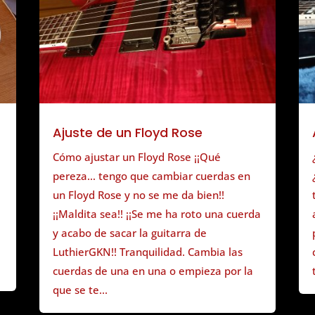
Ajuste de un Floyd Rose
Cómo ajustar un Floyd Rose ¡¡Qué
pereza… tengo que cambiar cuerdas en
un Floyd Rose y no se me da bien!!
¡¡Maldita sea!! ¡¡Se me ha roto una cuerda
y acabo de sacar la guitarra de
LuthierGKN!! Tranquilidad. Cambia las
cuerdas de una en una o empieza por la
que se te...