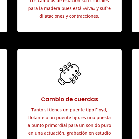
Los cambios de estación son cruciales
para la madera pues está «viva» y sufre
dilataciones y contracciones.
Cambio de cuerdas
Tanto si tienes un puente tipo Floyd,
flotante o un puente fijo, es una puesta
a punto primordial para un sonido puro
en una actuación, grabación en estudio