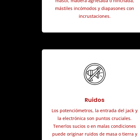
mástil, madera agrietada o hinchada,
mástiles incómodos y diapasones con
incrustaciones.
Ruidos
Los potenciómetros, la entrada del jack y
la electrónica son puntos cruciales.
Tenerlos sucios o en malas condiciones
puede originar ruidos de masa o tierra y