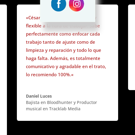
«
César es eficiente, profesional y
flexible a la hora de trabajar. Sabe
perfectamente como enfocar cada
trabajo tanto de ajuste como de
limpieza y reparación y todo lo que
haga falta. Además, es totalmente
comunicativo y agradable en el trato,
lo recomiendo 100%.
«
Daniel Luces
Bajista en Bloodhunter y Productor
musical en Tracklab Media