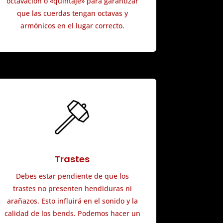
octavación o «quintaje» para garantizar
que las cuerdas tengan octavas y
armónicos en el lugar correcto.
Trastes
Debes estar pendiente de que los
trastes no presenten hendiduras ni
arañazos. Esto influirá en el sonido y la
calidad de los bends. Podemos hacer un